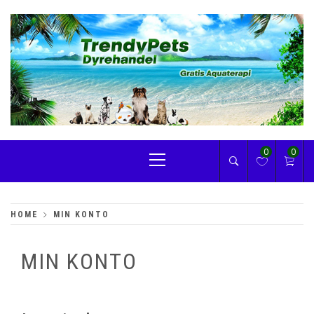
Skip
to
content
TRENDYPETS
Primary
0
0
Menu
HOME
MIN KONTO
MIN KONTO