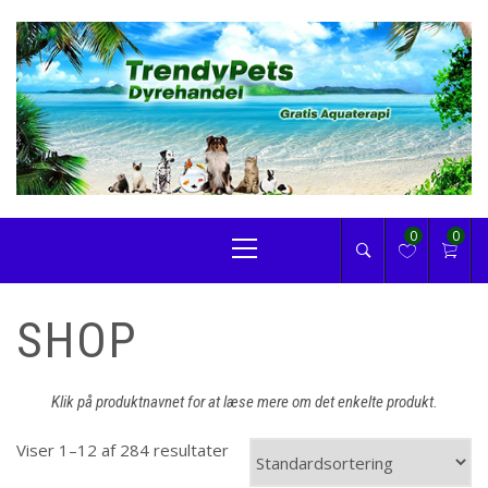
Skip
to
content
TRENDYPETS
Primary
0
0
Menu
SHOP
Klik på produktnavnet for at læse mere om det enkelte produkt.
Viser 1–12 af 284 resultater