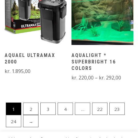
AQUAEL ULTRAMAX
AQUALIGHT *
2000
SUPERBRIGHT 16
COLORS
kr.
1.895,00
Prisinte
kr.
220,00
–
kr.
292,00
kr. 220
til
kr. 292
1
2
3
4
…
22
23
24
→