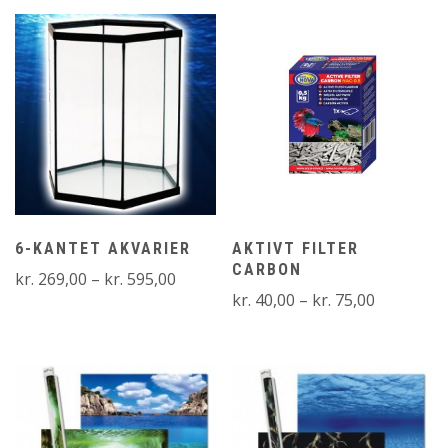
6-KANTET AKVARIER
AKTIVT FILTER
CARBON
Prisinterval:
kr.
269,00
–
kr.
595,00
Prisinterv
kr.
40,00
–
kr.
75,00
kr. 269,00
kr. 40,00
til
til
kr. 595,00
kr. 75,00