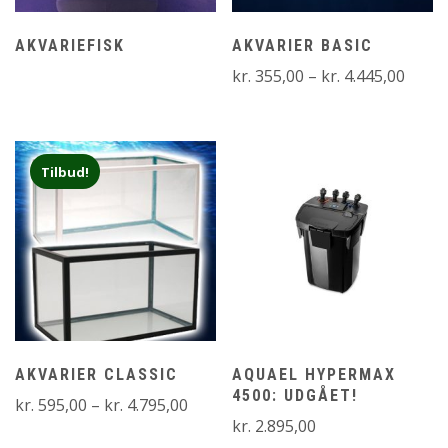
AKVARIEFISK
AKVARIER BASIC
Prisin
kr.
355,00
–
kr.
4.445,00
kr. 35
til
kr. 4.
Tilbud!
AKVARIER CLASSIC
AQUAEL HYPERMAX
4500: UDGÅET!
Prisinterval:
kr.
595,00
–
kr.
4.795,00
kr.
2.895,00
kr. 595,00