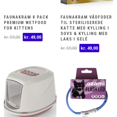
FAUNAKRAM 8 PACK
FAUNAKRAM VÅDFODER
PREMIUM WETFOOD
TIL STERILISEREDE
FOR KITTENS
KATTE MED KYLLING I
SOVS & KYLLING MED
Den
Den
kr.
59,00
kr.
49,00
LAKS I GELÉ
oprindelige
aktuelle
Den
Den
kr.
59,00
kr.
49,00
pris
pris
oprindelige
aktuelle
var:
er:
pris
pris
kr. 59,00.
kr. 49,00.
var:
er:
kr. 59,00.
kr. 49,00