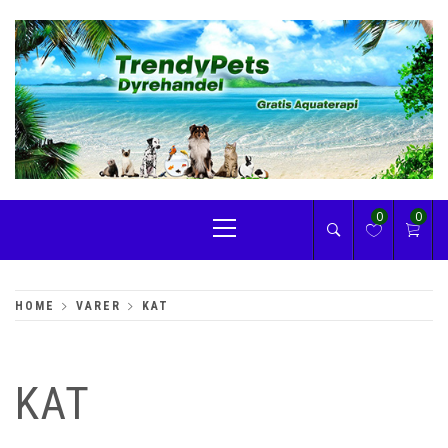
Skip
to
content
TRENDYPETS
Primary
0
0
Menu
HOME
VARER
KAT
KAT