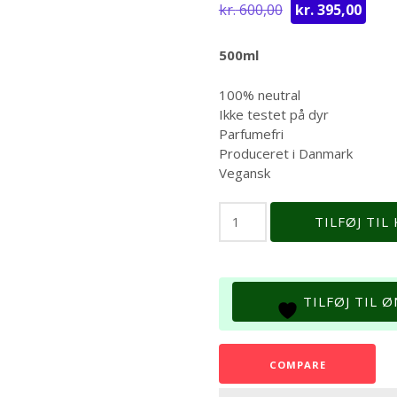
Den
Den
kr.
600,00
kr.
395,00
oprindelige
aktu
pris
pris
500ml
var:
er:
kr. 600,00.
kr. 
100% neutral
Ikke testet på dyr
Parfumefri
Produceret i Danmark
Vegansk
Breath
TILFØJ TIL
Spray
antal
TILFØJ TIL 
COMPARE