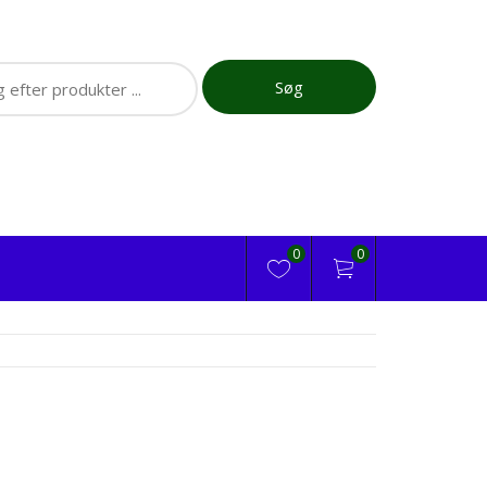
ch
Søg
0
0