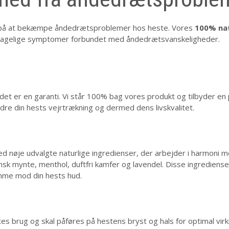
r på at bekæmpe åndedrætsproblemer hos heste. Vores
100% nat
ubehagelige symptomer forbundet med åndedrætsvanskeligheder.
det er en garanti. Vi står 100% bag vores produkt og tilbyder en 
edre din hests vejrtrækning og dermed dens livskvalitet.
øje udvalgte naturlige ingredienser, der arbejder i harmoni me
sk mynte, menthol, duftfri kamfer og lavendel. Disse ingrediens
me mod din hests hud.
 brug og skal påføres på hestens bryst og hals for optimal virkn