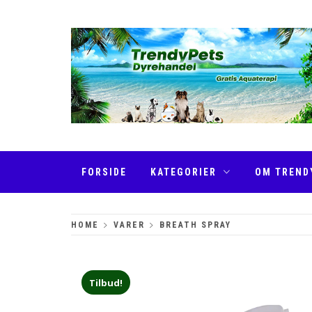
Skip
to
content
TRENDYPETS
FORSIDE
KATEGORIER
OM TREND
HOME
VARER
BREATH SPRAY
Tilbud!