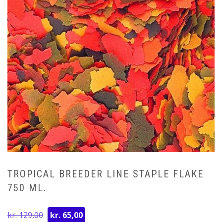
TROPICAL BREEDER LINE STAPLE FLAKE
750 ML.
Den
Den
kr.
129,00
kr.
65,00