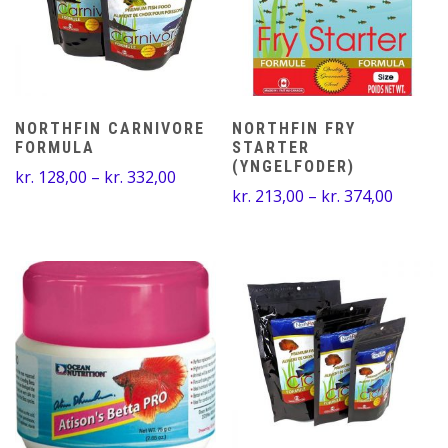
NORTHFIN CARNIVORE
NORTHFIN FRY
FORMULA
STARTER
(YNGELFODER)
Prisinterval:
kr.
128,00
–
kr.
332,00
Prisinte
kr.
213,00
–
kr.
374,00
kr. 128,00
kr. 213
til
til
kr. 332,00
kr. 374