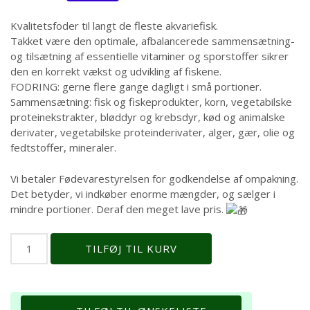
oprindelige
aktuelle
pris
pris
Kvalitetsfoder til langt de fleste akvariefisk.
var:
er:
Takket være den optimale, afbalancerede sammensætning-
kr. 129,00.
kr. 65,00.
og tilsætning af essentielle vitaminer og sporstoffer sikrer
den en korrekt vækst og udvikling af fiskene.
FODRING: gerne flere gange dagligt i små portioner.
Sammensætning: fisk og fiskeprodukter, korn, vegetabilske
proteinekstrakter, bløddyr og krebsdyr, kød og animalske
derivater, vegetabilske proteinderivater, alger, gær, olie og
fedtstoffer, mineraler.
Vi betaler Fødevarestyrelsen for godkendelse af ompakning.
Det betyder, vi indkøber enorme mængder, og sælger i
mindre portioner. Deraf den meget lave pris.
Tropical
TILFØJ TIL KURV
Breeder
Line
STAPLE
FLAKE