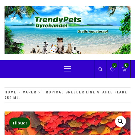
Skip
to
content
TRENDYPETS
Primary
0
0
Menu
HOME
VARER
TROPICAL BREEDER LINE STAPLE FLAKE
750 ML.
Tilbud!