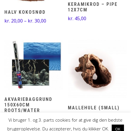
KERAMIKROD – PIPE
12X7CM
HALV KOKOSNØD
kr.
45,00
Prisinterval:
kr.
20,00
–
kr.
30,00
kr. 20,00
til
kr. 30,00
AKVARIEBAGGRUND
150X60CM
MALLEHULE (SMALL)
ROOTS/WATER
kr.
35,00
kr.
50,00
Vi bruger 1. og 3. parts cookies for at give dig den bedste
brugeroplevelse. Du accepterer, hvis du klikker OK.
OK