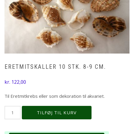
ERETMITSKALLER 10 STK. 8-9 CM.
kr.
122,00
Til Eretmitkrebs eller som dekoration til akvariet.
Eretmitskaller
TILFØJ TIL KURV
10
stk.
8-