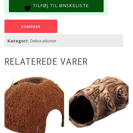
9
TILFØJ TIL ØNSKELISTE
cm.
antal
COMPARE
Kategori:
Dekorationer
RELATEREDE VARER