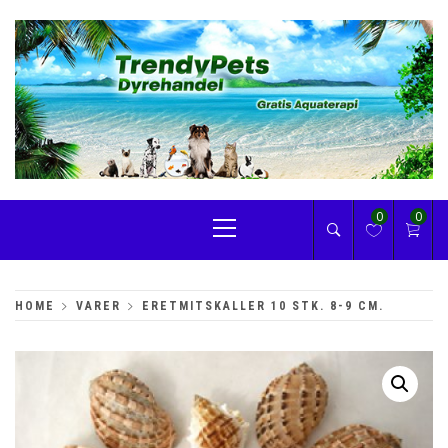
Skip
to
content
TRENDYPETS
Primary
0
0
Menu
HOME
VARER
ERETMITSKALLER 10 STK. 8-9 CM.