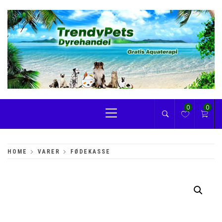
Skip
to
content
TRENDYPETS
Primary
0
0
Menu
HOME
VARER
FØDEKASSE