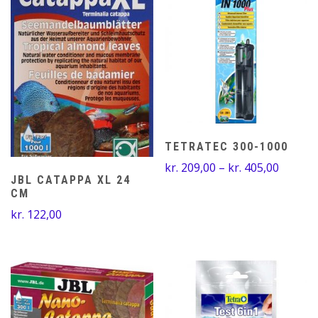
TETRATEC 300-1000
Prisinte
kr.
209,00
–
kr.
405,00
JBL CATAPPA XL 24
kr. 209
CM
til
kr.
122,00
kr. 405