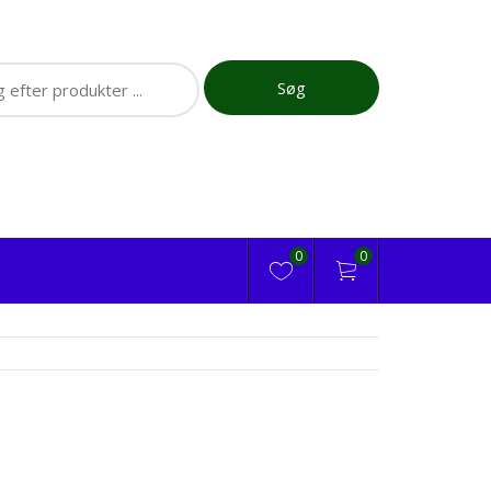
ch
Søg
0
0