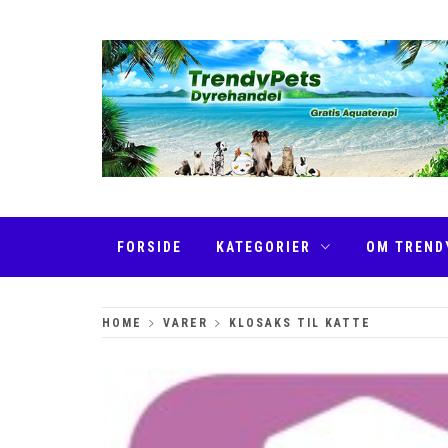
Skip
to
content
TRENDYPETS
FORSIDE
KATEGORIER
OM TREND
HOME
VARER
KLOSAKS TIL KATTE