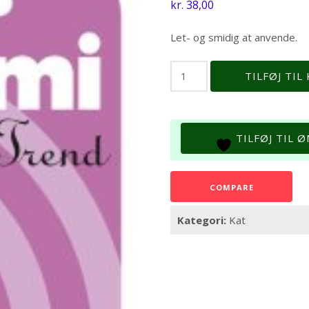
kr.
38,00
Let- og smidig at anvende.
Klosaks
TILFØJ TIL
til
katte
antal
TILFØJ TIL 
COMPARE
Kategori:
Kat