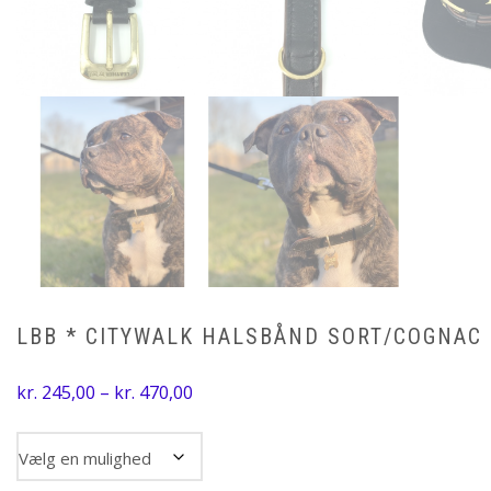
LBB * CITYWALK HALSBÅND SORT/COGNAC
Prisinterval:
kr.
245,00
–
kr.
470,00
kr. 245,00
til
Størrelse
kr. 470,00