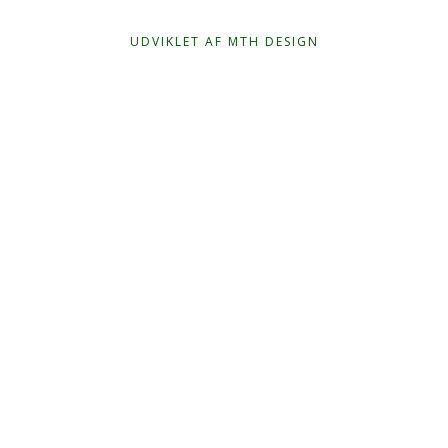
kr. 40,00.
kr. 33,00.
UDVIKLET AF MTH DESIGN