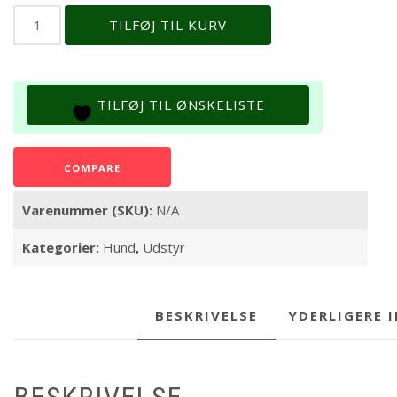
LBB
TILFØJ TIL KURV
*
Citywalk
halsbånd
sort/cognac
TILFØJ TIL ØNSKELISTE
antal
COMPARE
Varenummer (SKU):
N/A
Kategorier:
Hund
,
Udstyr
BESKRIVELSE
YDERLIGERE 