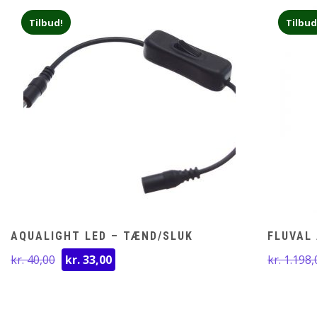
Tilbud!
Tilbud
AQUALIGHT LED – TÆND/SLUK
FLUVAL 
Den
Den
kr.
40,00
kr.
33,00
kr.
1.198,
oprindelige
aktuelle
pris
pris
var:
er: