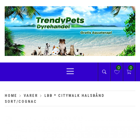
Skip
to
content
TRENDYPETS
Primary
0
0
Menu
HOME
VARER
LBB * CITYWALK HALSBÅND
SORT/COGNAC