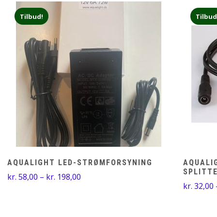
Tilbud!
Tilbud
AQUALIGHT LED-STRØMFORSYNING
AQUALIG
SPLITT
Prisinterval:
kr.
58,00
–
kr.
198,00
kr.
32,00
kr. 58,00
til
kr. 198,00