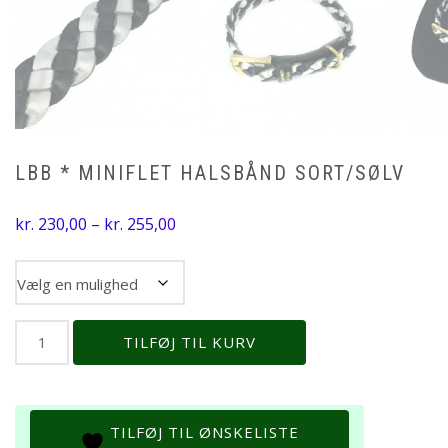
LBB * MINIFLET HALSBÅND SORT/SØLV
Prisinterval:
kr.
230,00
–
kr.
255,00
kr. 230,00
til
Størrelse
kr. 255,00
LBB
TILFØJ TIL KURV
*
Miniflet
halsbånd
sort/sølv
TILFØJ TIL ØNSKELISTE
antal