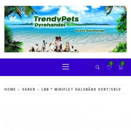
Skip
to
content
TRENDYPETS
Primary
0
0
Menu
HOME
VARER
LBB * MINIFLET HALSBÅND SORT/SØLV