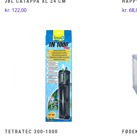
JBL CATAPPA XL 24 CM
HAPP
kr.
122,00
kr.
68,
TETRATEC 300-1000
FØDE