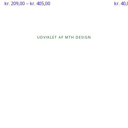
Prisinterval:
kr.
209,00
–
kr.
405,00
kr.
40,
kr. 209,00
til
kr. 405,00
UDVIKLET AF MTH DESIGN