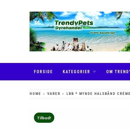
Skip
to
content
TRENDYPETS
FORSIDE
KATEGORIER
OM TREND
HOME
VARER
LBB * MYNDE HALSBÅND CRÉM
Tilbud!