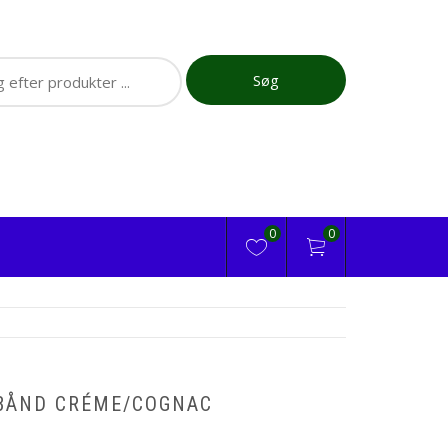
ch
Søg
0
0
BÅND CRÉME/COGNAC