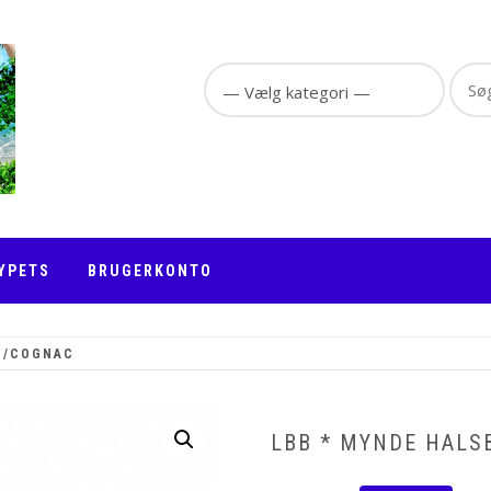
Sear
for:
YPETS
BRUGERKONTO
E/COGNAC
LBB * MYNDE HALS