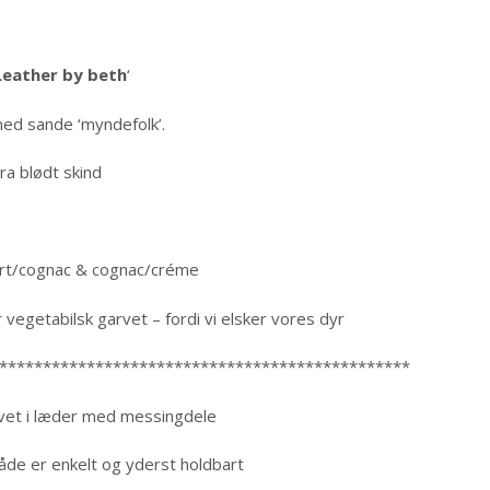
Leather by beth
‘
ed sande ‘myndefolk’.
ra blødt skind
sort/cognac & cognac/créme
egetabilsk garvet – fordi vi elsker vores dyr
***********************************************
avet i læder med messingdele
åde er enkelt og yderst holdbart