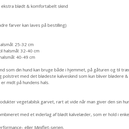
 ekstra blødt & komfortabelt skind
e farver kan laves på bestilling)
halsmål: 25-32 cm
l halsmål: 32-40 cm
halsmål: 40-49 cm
ånd som din hund kan bruge både i hjemmet, på gåturen og til træ
 polstret med det blødeste kalveskind som kun bliver blødere & 
 er midt på hundens hals.
dukter vegetabilsk garvet, rart at vide når man giver den sin hu
bineret med et inderlag af blødt kalvelæder, som er hold i enke
formance- eller Miniflet-serien.