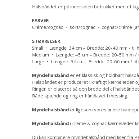
Halsbåndet er på indersiden betrukket med et lag
FARVER
Créme/cognac • sort/cognac • cognac/créme (andr
STØRRELSER
Small • Længde: 34 cm – Bredde: 20-40 mm / til 
Medium • Længde: 45 cm – Bredde: 20-50 mm / ti
Large • Længde: 54 cm – Bredde: 20-60 mm / til 
Myndehalsbånd
er et klassisk og holdbart halsb
Halsbåndet er produceret i kraftigt kærnelæder og
Ringen er placeret så den brede del af halsbåndet
Både spænde og ring er håndlavet i messing.
Myndehalsbånd
er ligesom vores andre hundepro
Myndehalsbånd
i créme & cognac kærnelæder kom
Du kan kombinere myndehalsbånd med liner fra Per