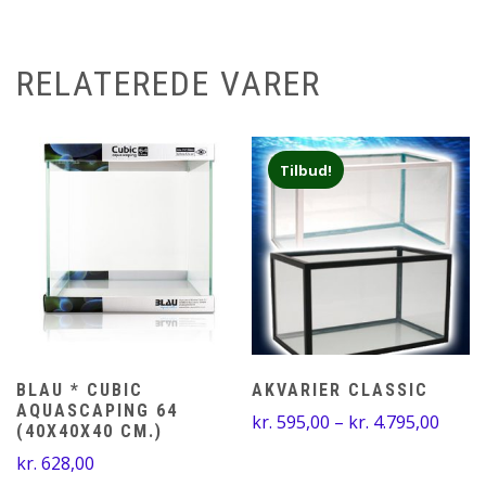
RELATEREDE VARER
Tilbud!
BLAU * CUBIC
AKVARIER CLASSIC
AQUASCAPING 64
Prisin
kr.
595,00
–
kr.
4.795,00
(40X40X40 CM.)
kr. 59
kr.
628,00
til