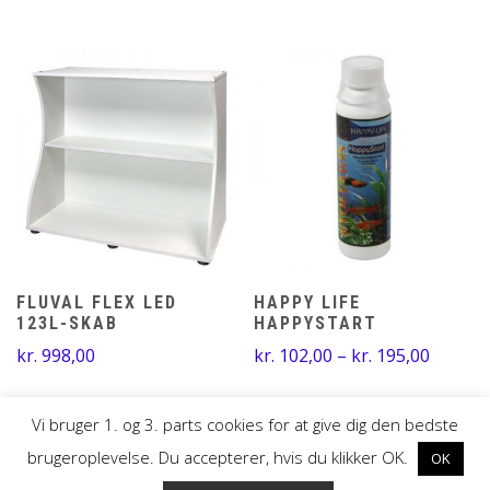
kr. 4.
FLUVAL FLEX LED
HAPPY LIFE
123L-SKAB
HAPPYSTART
Prisinte
kr.
998,00
kr.
102,00
–
kr.
195,00
kr. 102
til
Vi bruger 1. og 3. parts cookies for at give dig den bedste
kr. 195
brugeroplevelse. Du accepterer, hvis du klikker OK.
OK
UDVIKLET AF MTH DESIGN