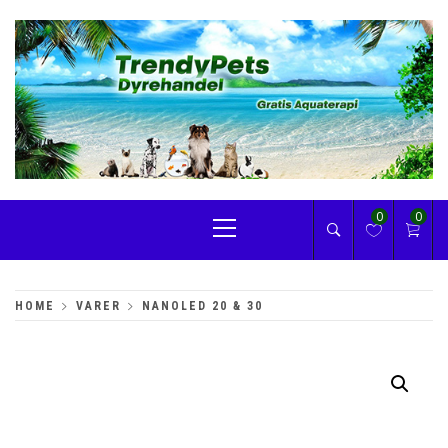
Skip
to
content
TRENDYPETS
Primary
0
0
Menu
HOME
VARER
NANOLED 20 & 30