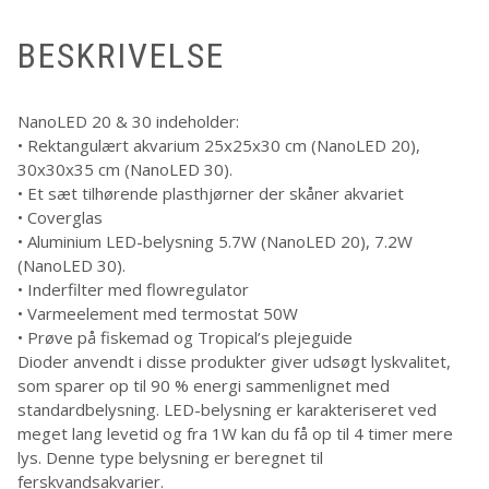
BESKRIVELSE
NanoLED 20 & 30 indeholder:
• Rektangulært akvarium 25x25x30 cm (NanoLED 20),
30x30x35 cm (NanoLED 30).
• Et sæt tilhørende plasthjørner der skåner akvariet
• Coverglas
• Aluminium LED-belysning 5.7W (NanoLED 20), 7.2W
(NanoLED 30).
• Inderfilter med flowregulator
• Varmeelement med termostat 50W
• Prøve på fiskemad og Tropical’s plejeguide
Dioder anvendt i disse produkter giver udsøgt lyskvalitet,
som sparer op til 90 % energi sammenlignet med
standardbelysning. LED-belysning er karakteriseret ved
meget lang levetid og fra 1W kan du få op til 4 timer mere
lys. Denne type belysning er beregnet til
ferskvandsakvarier.