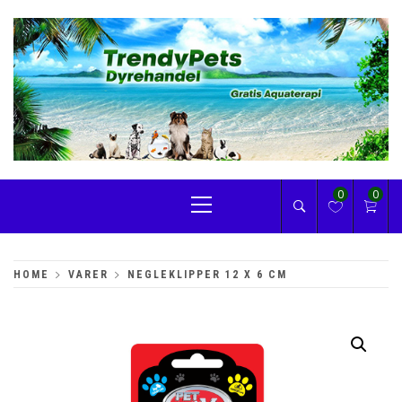
Skip
to
content
TRENDYPETS
Primary
0
0
Menu
HOME
VARER
NEGLEKLIPPER 12 X 6 CM