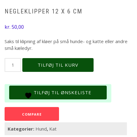
NEGLEKLIPPER 12 X 6 CM
kr.
50,00
Saks til klipning af kløer på små hunde- og katte eller andre
små kæledyr.
Negleklipper
TILFØJ TIL KURV
12
x
6
cm
TILFØJ TIL ØNSKELISTE
antal
COMPARE
Kategorier:
Hund
,
Kat