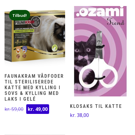
Tilbud!
FAUNAKRAM VÅDFODER
TIL STERILISEREDE
KATTE MED KYLLING I
SOVS & KYLLING MED
LAKS I GELÉ
KLOSAKS TIL KATTE
Den
Den
kr.
59,00
kr.
49,00
oprindelige
aktuelle
kr.
38,00
pris
pris
var:
er: