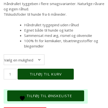
til
Håndrullet tyggeben i flere smagsvarianter. Naturlige råvare
og ingen råhud.
kr. 37,00
Tilskudsfoder til hunde fra 6 måneder.
Håndrullet tyggepind uden råhud
Egnet både til hunde og katte
Sammensat med
æg, rismel og olivenolie
100% fri for kemikalier, tilsætningsstoffer og
blegemidler
Størrelse
No-
TILFØJ TIL KURV
Hide
*
BEEF
CHEWS
TILFØJ TIL ØNSKELISTE
antal