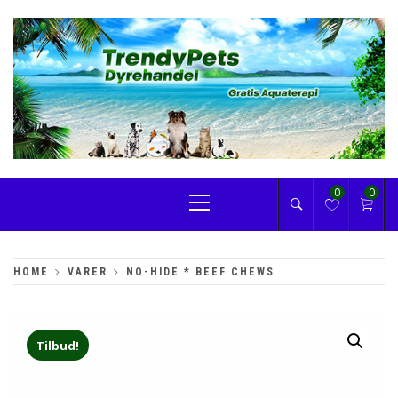
Skip
to
content
TRENDYPETS
Primary
0
0
Menu
HOME
VARER
NO-HIDE * BEEF CHEWS
Tilbud!