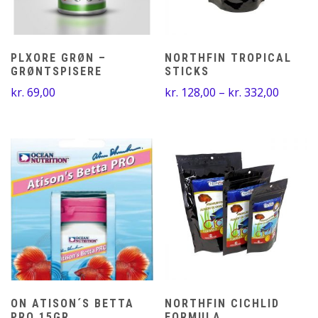
PLXORE GRØN –
NORTHFIN TROPICAL
GRØNTSPISERE
STICKS
Prisinte
kr.
69,00
kr.
128,00
–
kr.
332,00
kr. 128
til
kr. 332
ON ATISON´S BETTA
NORTHFIN CICHLID
PRO 15GR
FORMULA