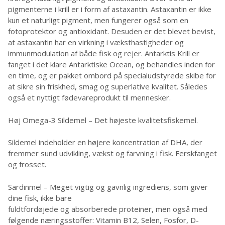
pigmenterne i krill er i form af astaxantin. Astaxantin er ikke
kun et naturligt pigment, men fungerer også som en
fotoprotektor og antioxidant. Desuden er det blevet bevist,
at astaxantin har en virkning i væksthastigheder og
immunmodulation af både fisk og rejer. Antarktis Krill er
fanget i det klare Antarktiske Ocean, og behandles inden for
en time, og er pakket ombord på specialudstyrede skibe for
at sikre sin friskhed, smag og superlative kvalitet. Således
også et nyttigt fødevareprodukt til mennesker.
Høj Omega-3 Sildemel – Det højeste kvalitetsfiskemel.
Sildemel indeholder en højere koncentration af DHA, der
fremmer sund udvikling, vækst og farvning i fisk. Ferskfanget
og frosset.
Sardinmel – Meget vigtig og gavnlig ingrediens, som giver
dine fisk, ikke bare
fuldtfordøjede og absorberede proteiner, men også med
følgende næringsstoffer: Vitamin B12, Selen, Fosfor, D-