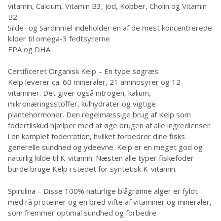
vitamin, Calcium, Vitamin B3, Jod, Kobber, Cholin og Vitamin
B2.
Silde- og Sardinmel indeholder en af de mest koncentrerede
kilder til omega-3 fedtsyrerne
EPA og DHA.
Certificeret Organisk Kelp – En type søgræs.
Kelp leverer ca. 60 mineraler, 21 aminosyrer og 12
vitaminer. Det giver også nitrogen, kalium,
mikronæringsstoffer, kulhydrater og vigtige
plantehormoner. Den regelmæssige brug af Kelp som
fodertilskud hjælper med at øge brugen af alle ingredienser
i en komplet foderration, hvilket forbedrer dine fisks
generelle sundhed og ydeevne. Kelp er en meget god og
naturlig kilde til K-vitamin. Næsten alle typer fiskefoder
burde bruge Kelp i stedet for syntetisk K-vitamin.
Spirulina – Disse 100% naturlige blågrønne alger er fyldt
med rå proteiner og en bred vifte af vitaminer og mineraler,
som fremmer optimal sundhed og forbedre