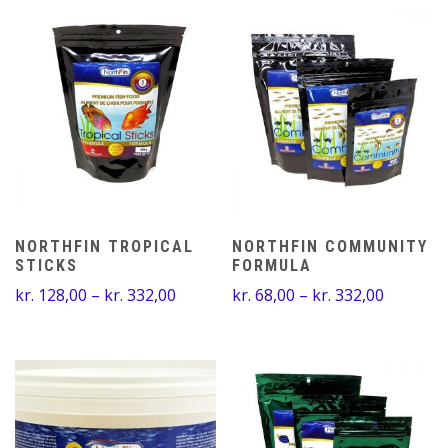
NORTHFIN TROPICAL
NORTHFIN COMMUNITY
STICKS
FORMULA
Prisinterval:
Prisinter
kr.
128,00
–
kr.
332,00
kr.
68,00
–
kr.
332,00
kr. 128,00
kr. 68,00
til
til
kr. 332,00
kr. 332,