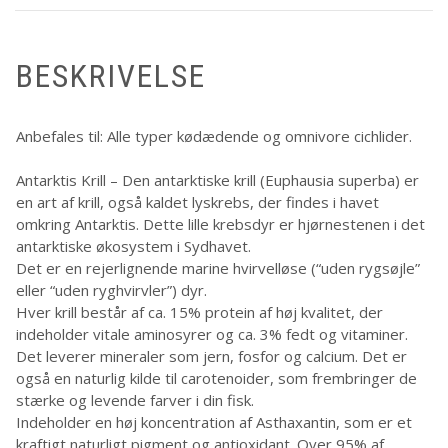
BESKRIVELSE
Anbefales til: Alle typer kødædende og omnivore cichlider.
Antarktis Krill – Den antarktiske krill (Euphausia superba) er
en art af krill, også kaldet lyskrebs, der findes i havet
omkring Antarktis. Dette lille krebsdyr er hjørnestenen i det
antarktiske økosystem i Sydhavet.
Det er en rejerlignende marine hvirvelløse (“uden rygsøjle”
eller “uden ryghvirvler”) dyr.
Hver krill består af ca. 15% protein af høj kvalitet, der
indeholder vitale aminosyrer og ca. 3% fedt og vitaminer.
Det leverer mineraler som jern, fosfor og calcium. Det er
også en naturlig kilde til carotenoider, som frembringer de
stærke og levende farver i din fisk.
Indeholder en høj koncentration af Asthaxantin, som er et
kraftigt naturligt pigment og antioxidant. Over 95% af