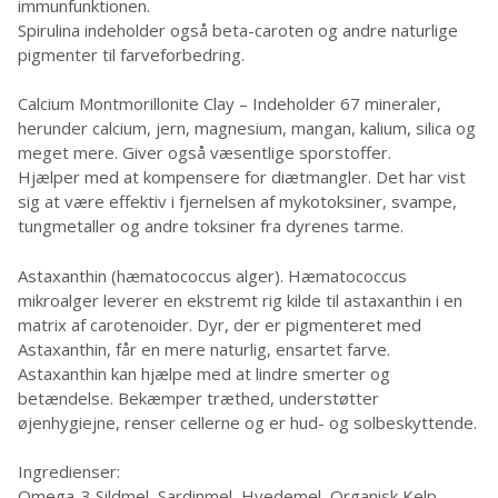
immunfunktionen.
Spirulina indeholder også beta-caroten og andre naturlige
pigmenter til farveforbedring.
Calcium Montmorillonite Clay – Indeholder 67 mineraler,
herunder calcium, jern, magnesium, mangan, kalium, silica og
meget mere. Giver også væsentlige sporstoffer.
Hjælper med at kompensere for diætmangler. Det har vist
sig at være effektiv i fjernelsen af mykotoksiner, svampe,
tungmetaller og andre toksiner fra dyrenes tarme.
Astaxanthin (hæmatococcus alger). Hæmatococcus
mikroalger leverer en ekstremt rig kilde til astaxanthin i en
matrix af carotenoider. Dyr, der er pigmenteret med
Astaxanthin, får en mere naturlig, ensartet farve.
Astaxanthin kan hjælpe med at lindre smerter og
betændelse. Bekæmper træthed, understøtter
øjenhygiejne, renser cellerne og er hud- og solbeskyttende.
Ingredienser:
Omega-3 Sildmel, Sardinmel, Hvedemel, Organisk Kelp