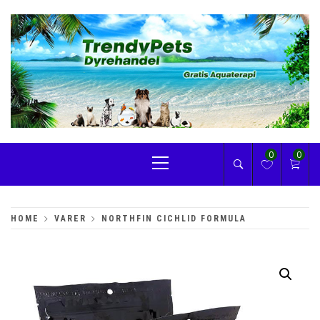
Skip
to
content
TRENDYPETS
Primary
0
0
Menu
HOME
VARER
NORTHFIN CICHLID FORMULA