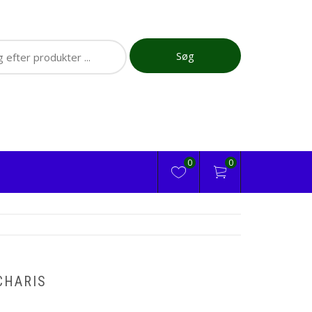
ch
Søg
0
0
CHARIS