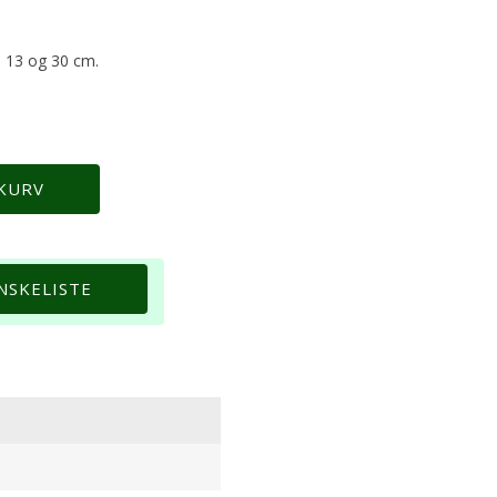
rval:
0
r. 13 og 30 cm.
0
Størrelse
 KURV
ØNSKELISTE