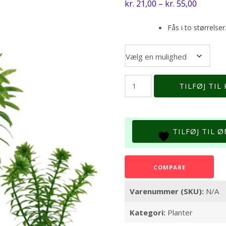
Prisinte
kr.
21,00
–
kr.
55,00
kr. 21,0
til
Fås i to størrelse
kr. 55,0
PLASTPLANTE:
TILFØJ TIL
ANACHARIS
antal
TILFØJ TIL 
COMPARE
Varenummer (SKU):
N/A
Kategori:
Planter