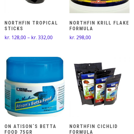
NORTHFIN TROPICAL
NORTHFIN KRILL FLAKE
STICKS
FORMULA
Prisinterval:
kr.
128,00
–
kr.
332,00
kr.
298,00
kr. 128,00
til
kr. 332,00
ON ATISON´S BETTA
NORTHFIN CICHLID
FOOD 75GR
FORMULA