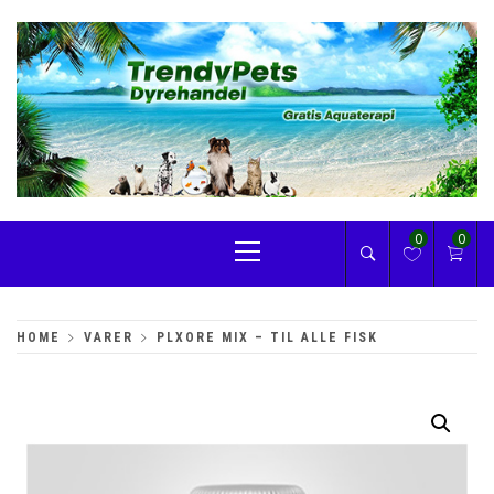
Skip
to
content
TRENDYPETS
Primary
0
0
Menu
HOME
VARER
PLXORE MIX – TIL ALLE FISK