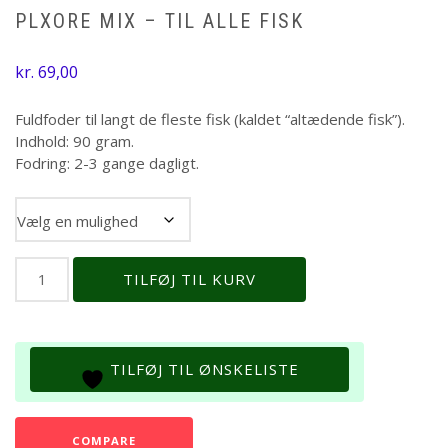
PLXORE MIX – TIL ALLE FISK
kr.
69,00
Fuldfoder til langt de fleste fisk (kaldet “altædende fisk”).
Indhold: 90 gram.
Fodring: 2-3 gange dagligt.
Størrelse
PLXORE
TILFØJ TIL KURV
MIX
-
Til
alle
TILFØJ TIL ØNSKELISTE
fisk
antal
COMPARE