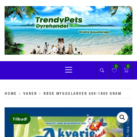
Skip
to
content
TRENDYPETS
Primary
0
0
Menu
HOME
VARER
RØDE MYGGELARVER 600-1800 GRAM
Tilbud!