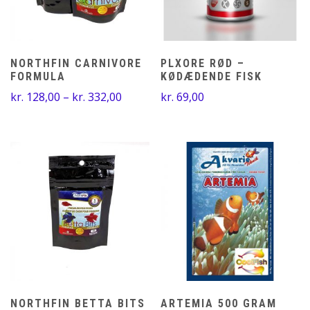
NORTHFIN CARNIVORE
PLXORE RØD –
FORMULA
KØDÆDENDE FISK
Prisinterval:
kr.
128,00
–
kr.
332,00
kr.
69,00
kr. 128,00
til
kr. 332,00
NORTHFIN BETTA BITS
ARTEMIA 500 GRAM