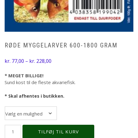
RØDE MYGGELARVER 600-1800 GRAM
Prisinterval:
kr.
77,00
–
kr.
228,00
kr. 77,00
til
* MEGET BILLIGE!
Sund kost til de fleste akvariefisk.
kr. 228,00
* Skal afhentes i butikken.
Myggelaver
Røde
TILFØJ TIL KURV
myggelarver