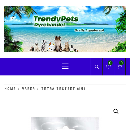
Skip
to
content
TRENDYPETS
Primary
0
0
Menu
HOME
VARER
TETRA TESTSET 6IN1