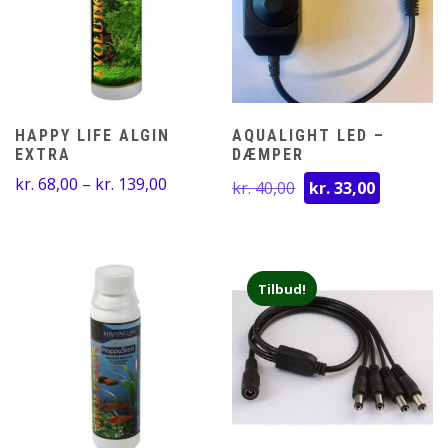
HAPPY LIFE ALGIN
AQUALIGHT LED –
EXTRA
DÆMPER
Prisinterval:
Den
Den
kr.
68,00
–
kr.
139,00
kr.
40,00
kr.
33,00
kr. 68,00
oprindelige
aktuelle
til
pris
pris
kr. 139,00
var:
er:
kr. 40,00.
kr. 33,00
Tilbud!