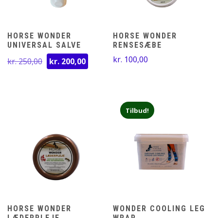
HORSE WONDER
HORSE WONDER
UNIVERSAL SALVE
RENSESÆBE
Den
Den
kr.
100,00
kr.
250,00
kr.
200,00
oprindelige
aktuelle
pris
pris
var:
er:
kr. 250,00.
kr. 200,00.
Tilbud!
HORSE WONDER
WONDER COOLING LEG
LÆDERPLEJE
WRAP