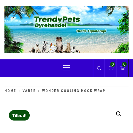
Skip
to
content
TRENDYPETS
Primary
0
0
Menu
HOME
VARER
WONDER COOLING HOCK WRAP
Tilbud!