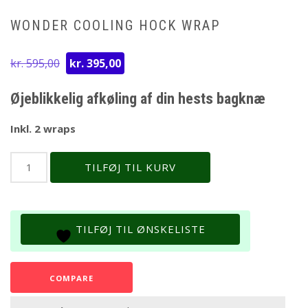
WONDER COOLING HOCK WRAP
Den
Den
kr.
595,00
kr.
395,00
oprindelige
aktuelle
pris
pris
Øjeblikkelig afkøling af din hests bagknæ
var:
er:
kr. 595,00.
kr. 395,00.
Inkl. 2 wraps
Wonder
TILFØJ TIL KURV
Cooling
Hock
Wrap
antal
TILFØJ TIL ØNSKELISTE
COMPARE