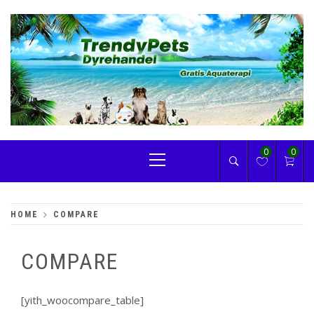
Skip
to
content
TRENDYPETS
Primary
0
0
Menu
HOME
COMPARE
COMPARE
[yith_woocompare_table]