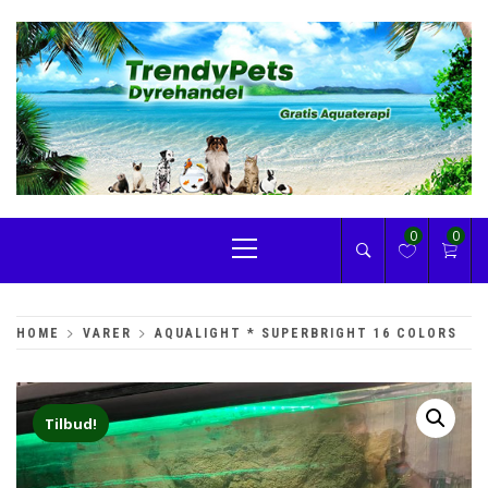
Skip
to
content
TRENDYPETS
Primary
0
0
Menu
HOME
VARER
AQUALIGHT * SUPERBRIGHT 16 COLORS
Tilbud!