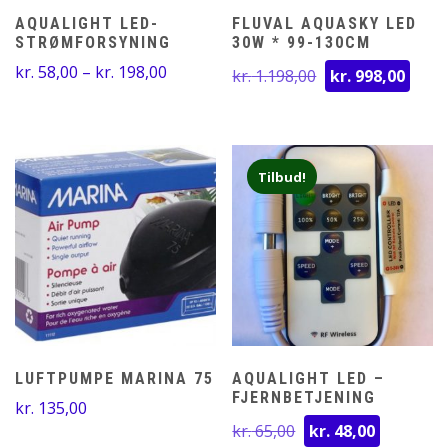
AQUALIGHT LED-
FLUVAL AQUASKY LED
STRØMFORSYNING
30W * 99-130CM
Prisinterval:
Den
Den
kr.
58,00
–
kr.
198,00
kr.
1.198,00
kr.
998,00
kr. 58,00
oprindelige
aktu
til
pris
pris
kr. 198,00
var:
er:
kr. 1.198,00.
kr. 
Tilbud!
LUFTPUMPE MARINA 75
AQUALIGHT LED –
FJERNBETJENING
kr.
135,00
Den
Den
kr.
65,00
kr.
48,00