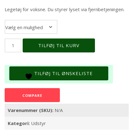
kr. 220,00
til
Legetøj for voksne. Du styrer lyset via fjernbetjeningen.
kr. 292,00
Størrelse
AQUALIGHT
TILFØJ TIL KURV
*
Superbright
16
colors
TILFØJ TIL ØNSKELISTE
antal
COMPARE
Varenummer (SKU):
N/A
Kategori:
Udstyr