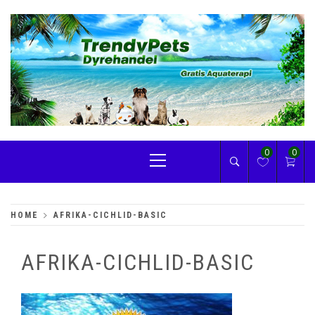
Skip
to
content
TRENDYPETS
Primary
0
0
Menu
HOME
AFRIKA-CICHLID-BASIC
AFRIKA-CICHLID-BASIC