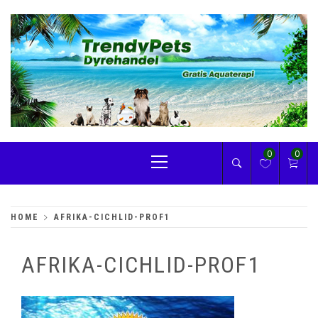
Skip
to
content
TRENDYPETS
Primary
0
0
Menu
HOME
AFRIKA-CICHLID-PROF1
AFRIKA-CICHLID-PROF1