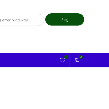
ch
Søg
0
0