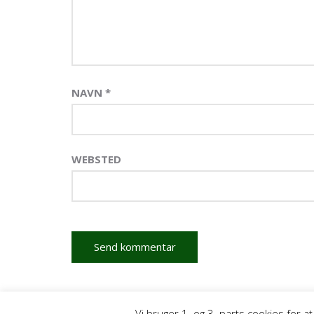
NAVN
*
WEBSTED
Vi bruger 1. og 3. parts cookies for 