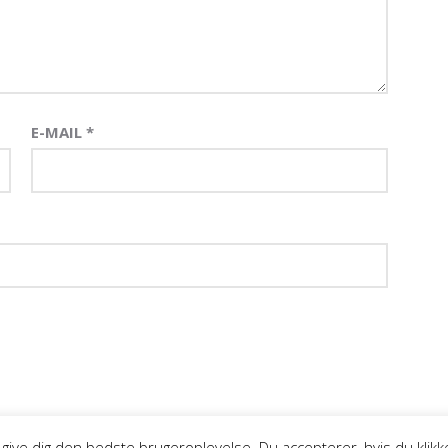
E-MAIL
*
UDVIKLET AF MTH DESIGN
at give dig den bedste brugeroplevelse. Du accepterer, hvis du klik