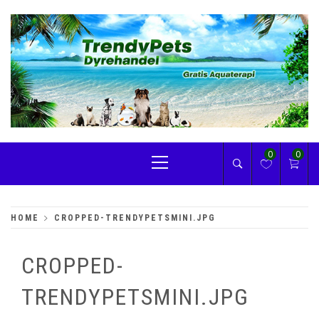
Skip
to
content
TRENDYPETS
Primary
0
0
Menu
HOME
CROPPED-TRENDYPETSMINI.JPG
CROPPED-
TRENDYPETSMINI.JPG