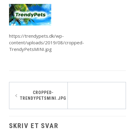
https://trendypets.dk/wp-
content/uploads/2019/08/cropped-
TrendyPetsMINI.jpg
Indlægsnavigation
CROPPED-
TRENDYPETSMINI.JPG
SKRIV ET SVAR