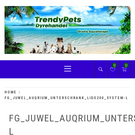
Skip
to
content
TRENDYPETS
Primary
0
0
Menu
HOME
FG_JUWEL_AUQRIUM_UNTERSCHRANK_LIDO200_SYSTEM-L
FG_JUWEL_AUQRIUM_UNTER
L