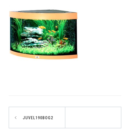
Indlægsnavigation
JUVEL190BOG2