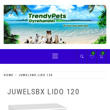
Skip
to
content
TRENDYPETS
Primary
0
0
Menu
HOME
JUWELSBX LIDO 120
JUWELSBX LIDO 120