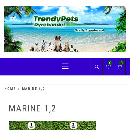
Skip
to
content
TRENDYPETS
Primary
0
0
Menu
HOME
MARINE 1,2
MARINE 1,2