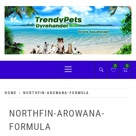
Skip
to
content
TRENDYPETS
Primary
0
0
Menu
HOME
NORTHFIN-AROWANA-FORMULA
NORTHFIN-AROWANA-
FORMULA