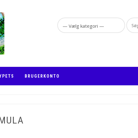
Sear
for:
YPETS
BRUGERKONTO
RMULA