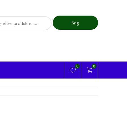
ch
Søg
0
0