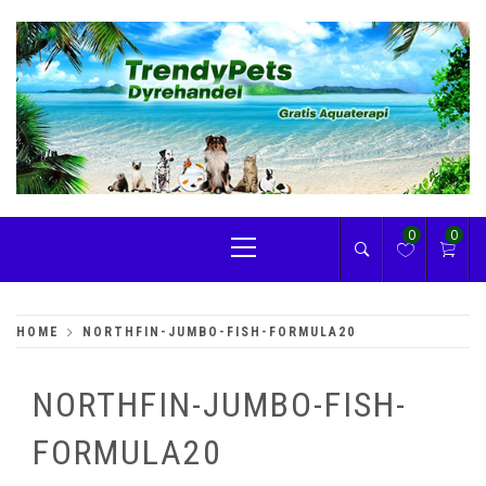
Skip
to
content
TRENDYPETS
Primary
0
0
Menu
HOME
NORTHFIN-JUMBO-FISH-FORMULA20
NORTHFIN-JUMBO-FISH-
FORMULA20