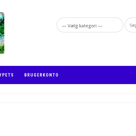
Sear
for:
YPETS
BRUGERKONTO