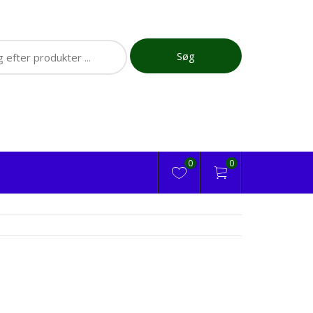
ch
Søg
0
0