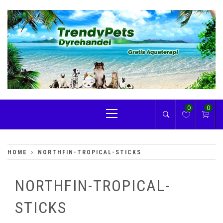
Skip
to
content
TRENDYPETS
Primary
0
0
Menu
HOME
NORTHFIN-TROPICAL-STICKS
NORTHFIN-TROPICAL-
STICKS