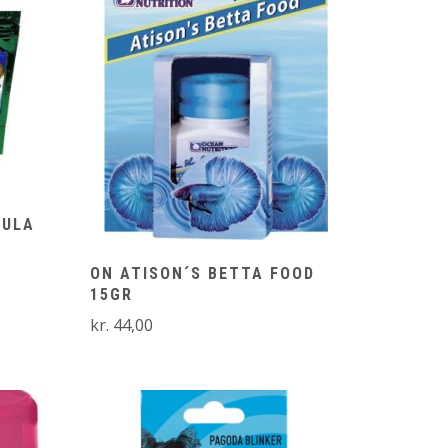
MULA
erval:
ON ATISON´S BETTA FOOD
00
15GR
kr.
44,00
,00