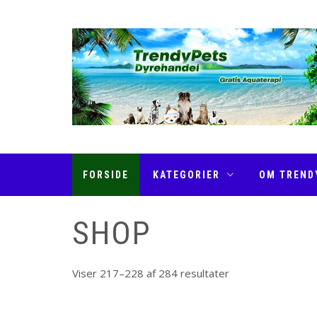
Skip
to
content
TRENDYPETS
FORSIDE
KATEGORIER
OM TREND
SHOP
Viser 217–228 af 284 resultater