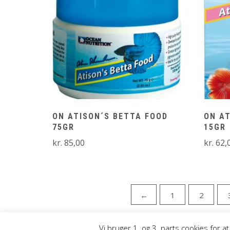
ON ATISON´S BETTA FOOD
ON AT
75GR
15GR
kr.
85,00
kr.
62,
←
1
2
Vi bruger 1. og 3. parts cookies for 