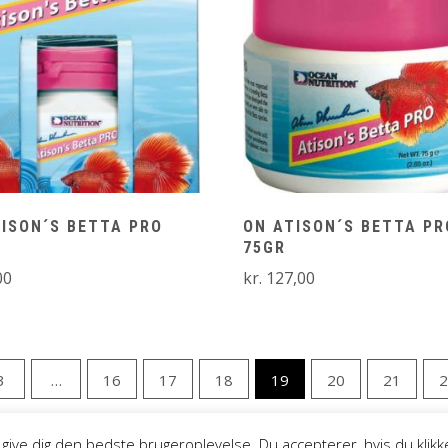
ISON´S BETTA PRO
ON ATISON´S BETTA PR
75GR
00
kr.
127,00
3
…
16
17
18
19
20
21
2
at give dig den bedste brugeroplevelse. Du accepterer, hvis du klik