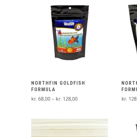
NORTHFIN GOLDFISH
NORT
FORMULA
FORM
Prisinterval:
kr.
68,00
–
kr.
128,00
kr.
128
kr. 68,00
til
kr. 128,00