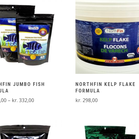
HFIN JUMBO FISH
NORTHFIN KELP FLAKE
ULA
FORMULA
Prisinterval:
,00
–
kr.
332,00
kr.
298,00
kr. 128,00
til
kr. 332,00