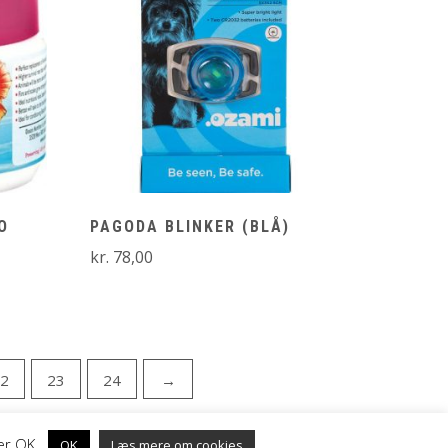
O
PAGODA BLINKER (BLÅ)
kr.
78,00
2
23
24
→
ker OK.
OK
Læs mere om cookies