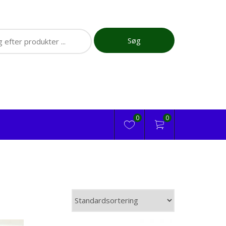
ch
Søg
0
0