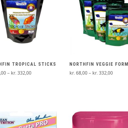
HFIN TROPICAL STICKS
NORTHFIN VEGGIE FOR
Prisinterval:
Prisint
,00
–
kr.
332,00
kr.
68,00
–
kr.
332,00
kr. 128,00
kr. 68,
til
til
kr. 332,00
kr. 332