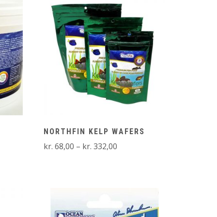
NORTHFIN KELP WAFERS
Prisinterval:
kr.
68,00
–
kr.
332,00
kr. 68,00
til
kr. 332,00