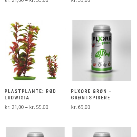
kr. 21,00
til
kr. 55,00
PLASTPLANTE: RØD
PLXORE GRØN –
LUDWIGIA
GRØNTSPISERE
Prisinterval:
kr.
21,00
–
kr.
55,00
kr.
69,00
kr. 21,00
til
kr. 55,00