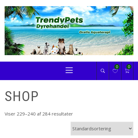
Skip
to
content
TRENDYPETS
Primary
0
0
Menu
SHOP
Viser 229–240 af 284 resultater