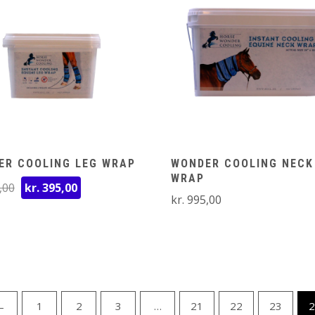
ER COOLING LEG WRAP
WONDER COOLING NECK
WRAP
Den
Den
,00
kr.
395,00
kr.
995,00
oprindelige
aktuelle
pris
pris
var:
er:
kr. 595,00.
kr. 395,00.
←
1
2
3
…
21
22
23
2