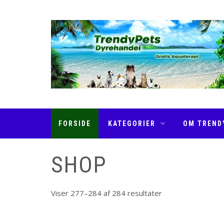
Skip
to
content
TRENDYPETS
FORSIDE
KATEGORIER
OM TREND
SHOP
Viser 277–284 af 284 resultater