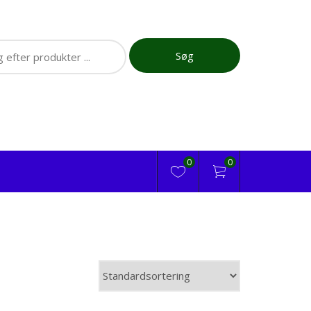
ch
Søg
0
0