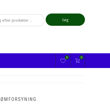
ch
Søg
0
0
RØMFORSYNING