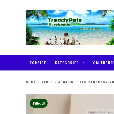
Skip
to
content
TRENDYPETS
FORSIDE
KATEGORIER
OM TREND
HOME
VARER
AQUALIGHT LED-STRØMFORSY
Tilbud!