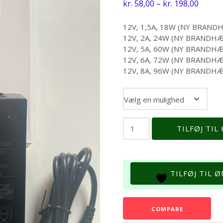
Prisint
kr.
58,00
–
kr.
198,00
kr. 58,
til
12V, 1,5A, 18W (NY BRAN
12V, 2A, 24W (NY BRAND
kr. 19
12V, 5A, 60W (NY BRAND
12V, 6A, 72W (NY BRAND
12V, 8A, 96W (NY BRAND
Aqualight
TILFØJ TIL
LED-
strømforsyning
antal
TILFØJ TIL 
COMPARE