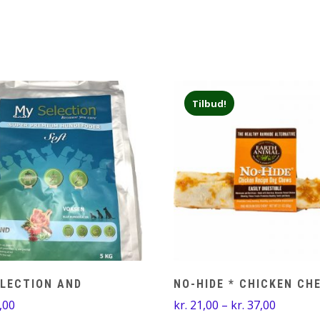
Tilbud!
ELECTION AND
NO-HIDE * CHICKEN CH
Prisinter
,00
kr.
21,00
–
kr.
37,00