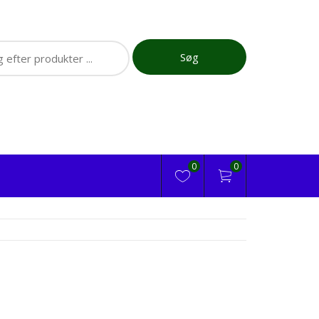
ch
Søg
0
0
M