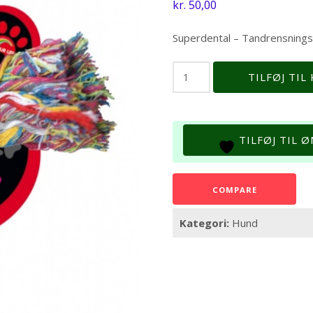
kr.
50,00
Superdental – Tandrensnings
Bomuldsreb
TILFØJ TIL
51
cm
antal
TILFØJ TIL 
COMPARE
Kategori:
Hund