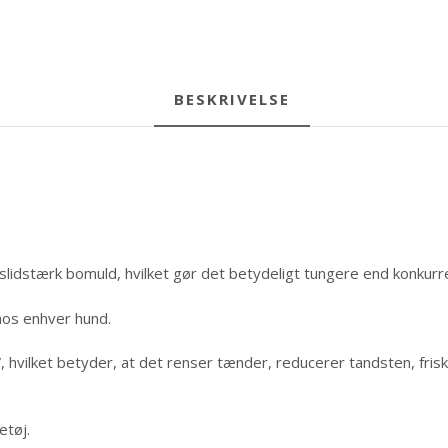
BESKRIVELSE
g slidstærk bomuld, hvilket gør det betydeligt tungere end konkur
 hos enhver hund.
 hvilket betyder, at det renser tænder, reducerer tandsten, fri
etøj.