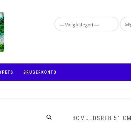
Sear
for:
YPETS
BRUGERKONTO
BOMULDSREB 51 C