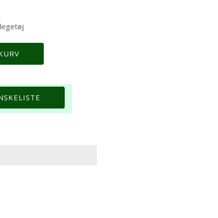
legetøj
 KURV
ØNSKELISTE