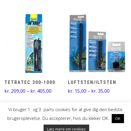
pris
pris
var:
er:
kr. 40,00.
kr. 33,00.
TETRATEC 300-1000
LUFTSTEN/ILTSTEN
Prisinterval:
Prisinterv
kr.
209,00
–
kr.
405,00
kr.
15,00
–
kr.
35,00
kr. 209,00
kr. 15,00
til
til
Vi bruger 1. og 3. parts cookies for at give dig den bedste
kr. 405,00
kr. 35,00
brugeroplevelse. Du accepterer, hvis du klikker OK.
OK
UDVIKLET AF MTH DESIGN
Læs mere om cookies