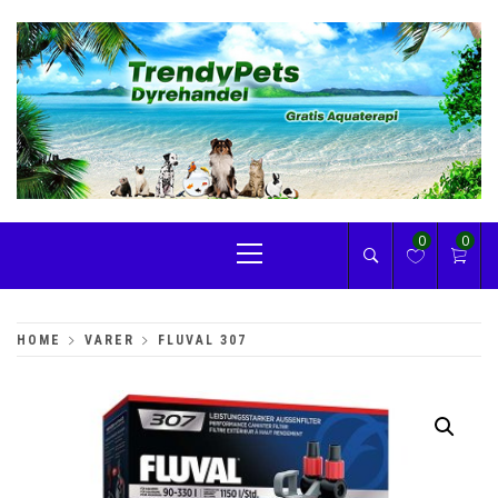
Skip
to
content
TRENDYPETS
Primary
0
0
Menu
HOME
VARER
FLUVAL 307