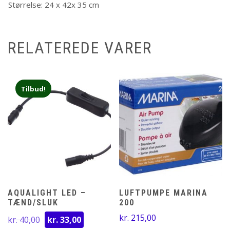
Størrelse: 24 x 42x 35 cm
RELATEREDE VARER
Tilbud!
AQUALIGHT LED –
LUFTPUMPE MARINA
TÆND/SLUK
200
Den
Den
kr.
215,00
kr.
40,00
kr.
33,00
oprindelige
aktuelle