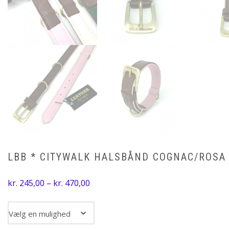
LBB * CITYWALK HALSBÅND COGNAC/ROSA
Prisinterval:
kr.
245,00
–
kr.
470,00
kr. 245,00
til
Størrelse
kr. 470,00