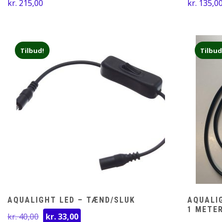
kr.
215,00
kr.
135,0
Tilbud!
Tilbud
AQUALIGHT LED – TÆND/SLUK
AQUALI
1 METE
Den
Den
kr.
40,00
kr.
33,00