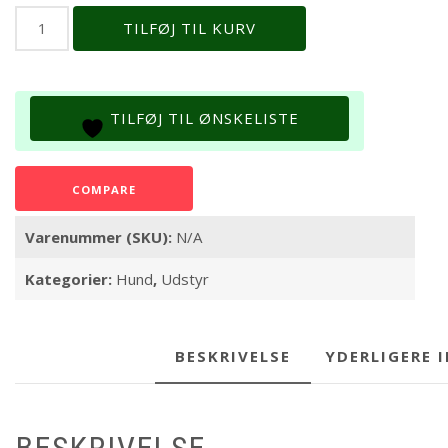
LBB
TILFØJ TIL KURV
*
Citywalk
halsbånd
cognac/rosa
TILFØJ TIL ØNSKELISTE
antal
COMPARE
Varenummer (SKU):
N/A
Kategorier:
Hund
,
Udstyr
BESKRIVELSE
YDERLIGERE 