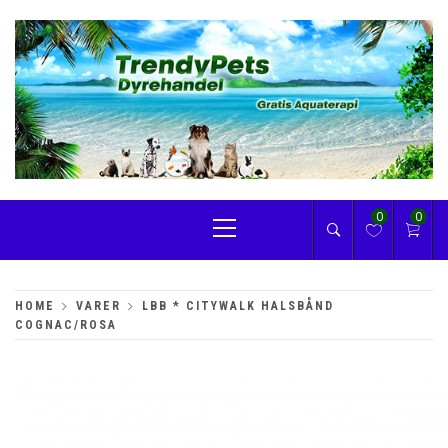
Skip
to
content
TRENDYPETS
Primary
0
0
Menu
HOME
VARER
LBB * CITYWALK HALSBÅND
COGNAC/ROSA