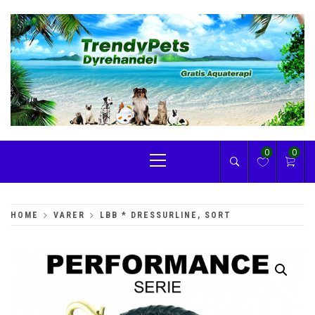
Skip
to
content
TRENDYPETS
Primary
0
0
Menu
HOME
VARER
LBB * DRESSURLINE, SORT