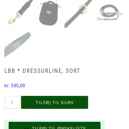
LBB * DRESSURLINE, SORT
kr.
595,00
LBB
TILFØJ TIL KURV
*
Dressurline,
sort
antal
TILFØJ TIL ØNSKELISTE