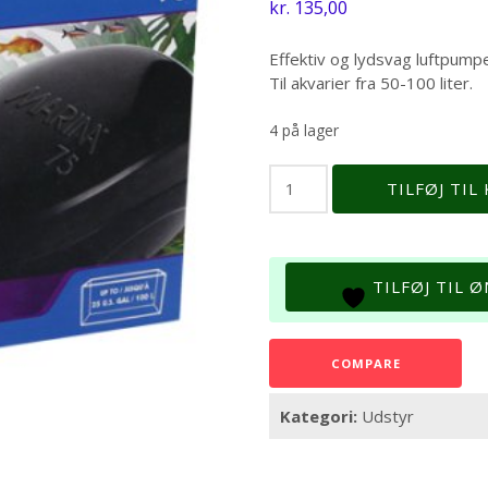
kr.
135,00
Effektiv og lydsvag luftpumpe
Til akvarier fra 50-100 liter.
4 på lager
LUFTPUMPE
TILFØJ TIL
MARINA
75
antal
TILFØJ TIL 
COMPARE
Kategori:
Udstyr