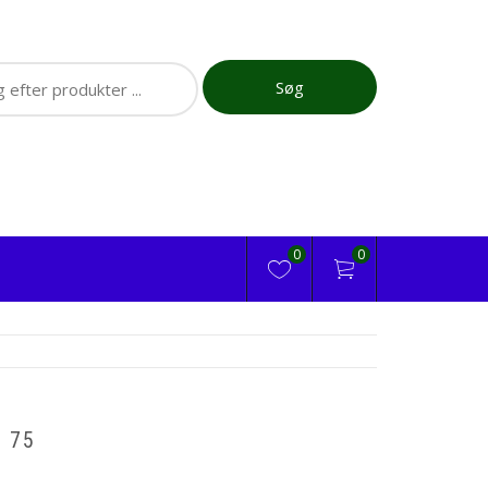
ch
Søg
0
0
 75