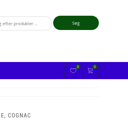
ch
Søg
0
0
NE, COGNAC