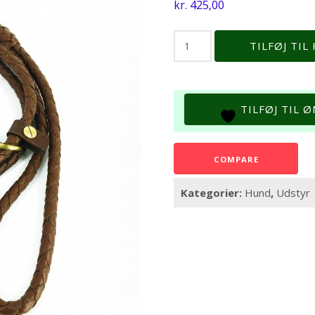
kr.
425,00
LBB
TILFØJ TIL
*
Retrieverline,
cognac
antal
TILFØJ TIL 
COMPARE
Kategorier:
Hund
,
Udstyr