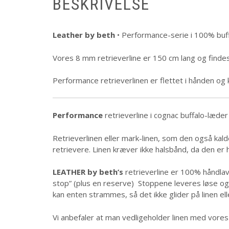
BESKRIVELSE
Leather by beth
• Performance-serie i 100% buf
Vores 8 mm retrieverline er 150 cm lang og findes
Performance retrieverlinen er flettet i hånden 
Performance
retrieverline i cognac buffalo-læder
Retrieverlinen eller mark-linen, som den også kaldes
retrievere. Linen kræver ikke halsbånd, da den er h
LEATHER by beth’s
retrieverline er 100% håndlav
stop” (plus en reserve) Stoppene leveres løse og 
kan enten strammes, så det ikke glider på linen e
Vi anbefaler at man vedligeholder linen med vore