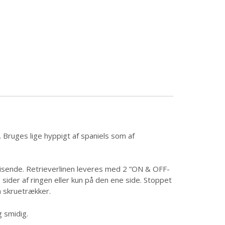
n. Bruges lige hyppigt af spaniels som af
fvisende. Retrieverlinen leveres med 2 ”ON & OFF-
ider af ringen eller kun på den ene side. Stoppet
n skruetrækker.
g smidig.