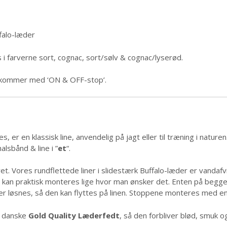
falo-læder
 i farverne sort, cognac, sort/sølv & cognac/lyserød.
og kommer med ‘ON & OFF-stop’.
, er en klassisk line, anvendelig på jagt eller til træning i nature
alsbånd & line i ”
et
“.
et. Vores rundflettede liner i slidestærk Buffalo-læder er vanda
kan praktisk monteres lige hvor man ønsker det. Enten på begge s
ller løsnes, så den kan flyttes på linen. Stoppene monteres med e
s danske
Gold Quality Læderfedt
, så den forbliver blød, smuk o