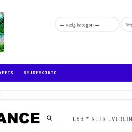
Sear
for:
YPETS
BRUGERKONTO
C
LBB * RETRIEVERLI