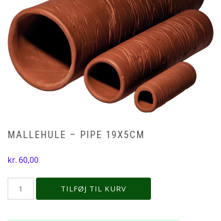
MALLEHULE – PIPE 19X5CM
kr.
60,00
Mallehule
TILFØJ TIL KURV
-
Pipe
19x5cm