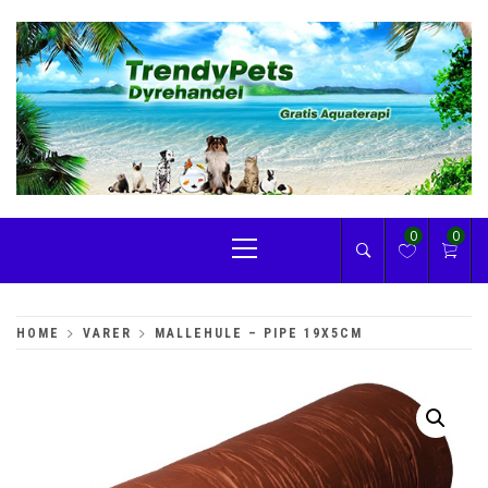
Skip
to
content
TRENDYPETS
Primary
0
0
Menu
HOME
VARER
MALLEHULE – PIPE 19X5CM