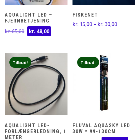
AQUALIGHT LED –
FISKENET
FJERNBETJENING
Prisinterv
kr.
15,00
–
kr.
30,00
Den
Den
kr.
65,00
kr.
48,00
kr. 15,00
oprindelige
aktuelle
til
pris
pris
kr. 30,00
var:
er:
kr. 65,00.
kr. 48,00.
Tilbud!
Tilbud!
AQUALIGHT LED-
FLUVAL AQUASKY LED
FORLÆNGERLEDNING, 1
30W * 99-130CM
METER