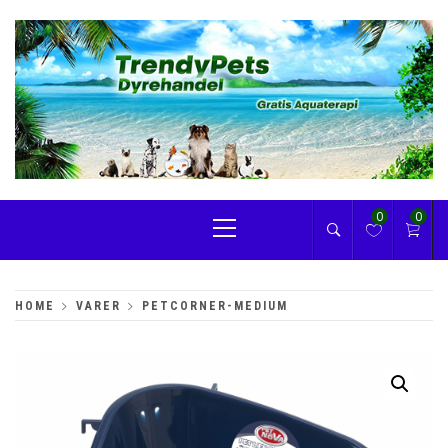
Skip
to
content
TRENDYPETS
Primary
0
0
Menu
HOME
VARER
PETCORNER-MEDIUM