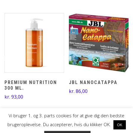
kr. 21,00
til
kr. 55,00
PREMIUM NUTRITION
JBL NANOCATAPPA
300 ML.
kr.
86,00
kr.
93,00
Vi bruger 1. og 3. parts cookies for at give dig den bedste
brugeroplevelse. Du accepterer, hvis du klikker OK.
OK
UDVIKLET AF MTH DESIGN