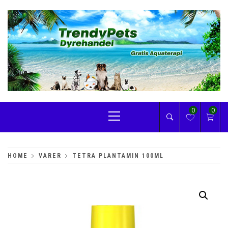
Skip
to
content
TRENDYPETS
Primary
0
0
Menu
HOME
VARER
TETRA PLANTAMIN 100ML