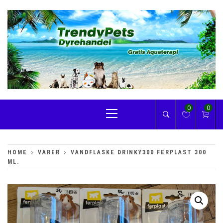
Skip
to
content
TRENDYPETS
Primary
0
0
Menu
HOME
VARER
VANDFLASKE DRINKY300 FERPLAST 300
ML.