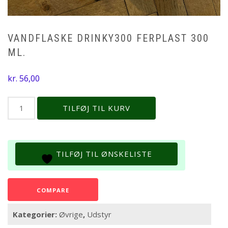
VANDFLASKE DRINKY300 FERPLAST 300
ML.
kr.
56,00
Vandflaske
TILFØJ TIL KURV
Drinky300
Ferplast
300
ml.
TILFØJ TIL ØNSKELISTE
antal
COMPARE
Kategorier:
Øvrige
,
Udstyr