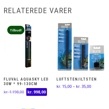
RELATEREDE VARER
Tilbud!
FLUVAL AQUASKY LED
LUFTSTEN/ILTSTEN
30W * 99-130CM
Prisinterv
kr.
15,00
–
kr.
35,00
Den
Den
kr.
1.198,00
kr.
998,00
kr. 15,00
oprindelige
aktuelle
til
pris
pris
kr. 35,00
var:
er: