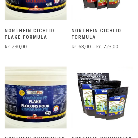
NORTHFIN CICHLID
NORTHFIN CICHLID
FLAKE FORMULA
FORMULA
Prisinter
kr.
230,00
kr.
68,00
–
kr.
723,00
kr. 68,00
til
kr. 723,