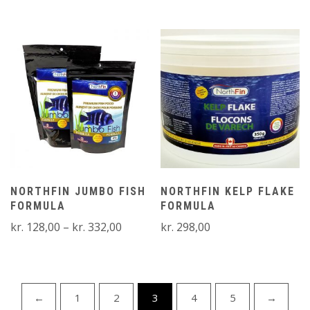
kr. 213,00
til
til
kr. 128,
kr. 374,00
NORTHFIN JUMBO FISH
NORTHFIN KELP FLAKE
FORMULA
FORMULA
Prisinterval:
kr.
128,00
–
kr.
332,00
kr.
298,00
kr. 128,00
til
kr. 332,00
←
1
2
3
4
5
→