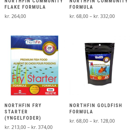
NORTHFIN COMMUNITY
NORTHFIN COMMUNITY
FLAKE FORMULA
FORMULA
Prisinter
kr.
264,00
kr.
68,00
–
kr.
332,00
kr. 68,00
til
kr. 332,
NORTHFIN FRY
NORTHFIN GOLDFISH
STARTER
FORMULA
(YNGELFODER)
Prisinter
kr.
68,00
–
kr.
128,00
Prisinterval:
kr.
213,00
–
kr.
374,00
kr. 68,00