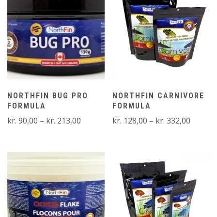
NORTHFIN BUG PRO
NORTHFIN CARNIVORE
FORMULA
FORMULA
Prisinterval:
Prisinte
kr.
90,00
–
kr.
213,00
kr.
128,00
–
kr.
332,00
kr. 90,00
kr. 128
til
til
kr. 213,00
kr. 332