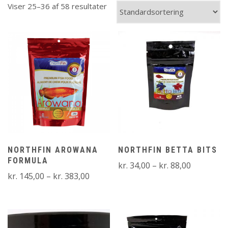
Viser 25–36 af 58 resultater
NORTHFIN AROWANA
NORTHFIN BETTA BITS
FORMULA
Prisinterv
kr.
34,00
–
kr.
88,00
Prisinterval:
kr.
145,00
–
kr.
383,00
kr. 34,00
kr. 145,00
til
til
kr. 88,00
kr. 383,00