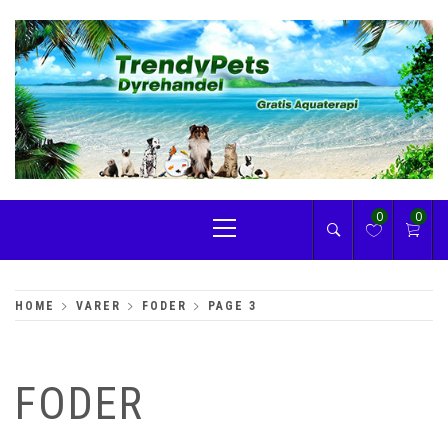
Skip
to
content
TRENDYPETS
Primary
0
0
Menu
HOME
VARER
FODER
PAGE 3
FODER